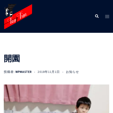
コ
ン
検
テ
ト
索
ン
グ
ツ
ル
へ
メ
ス
ニ
キ
ュ
ッ
ー
開園
プ
投稿者:
WPMASTER
2018年11月1日
お知らせ