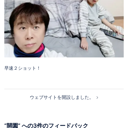
早速２ショット！
投
ウェブサイトを開設しました。
稿
ナ
ビ
ゲ
“
開園
” への3件のフィードバック