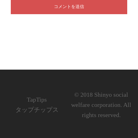
© 2018 Shinyo social
TapTips
welfare corporation. All
タップチップス
rights reserved.